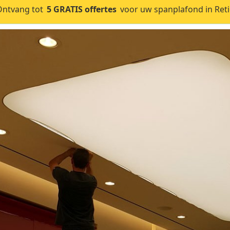
Ontvang tot
5 GRATIS offertes
voor uw spanplafond in Retie