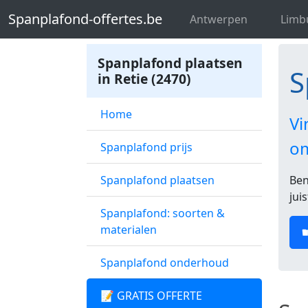
Spanplafond-offertes.be
Spanplafon
Spanplafond-offertes.be
Antwerpen
Limb
Spanplafond plaatsen
S
in Retie (2470)
Home
Vi
o
Spanplafond prijs
Spanplafond plaatsen
Ben
jui
Spanplafond: soorten &
materialen
Spanplafond onderhoud
📝 GRATIS OFFERTE