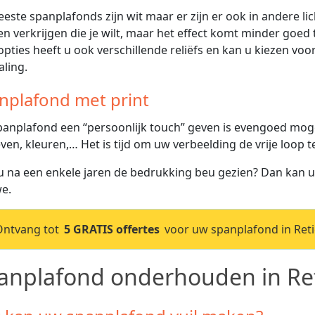
este spanplafonds zijn wit maar er zijn er ook in andere lich
en verkrijgen die je wilt, maar het effect komt minder goed t
opties heeft u ook verschillende reliëfs en kan u kiezen vo
aling.
nplafond met print
anplafond een “persoonlijk touch” geven is evengoed mogeli
ven, kleuren,… Het is tijd om uw verbeelding de vrije loop t
u na een enkele jaren de bedrukking beu gezien? Dan kan 
e.
Ontvang tot
5 GRATIS offertes
voor uw spanplafond in Retie
anplafond onderhouden in Ret