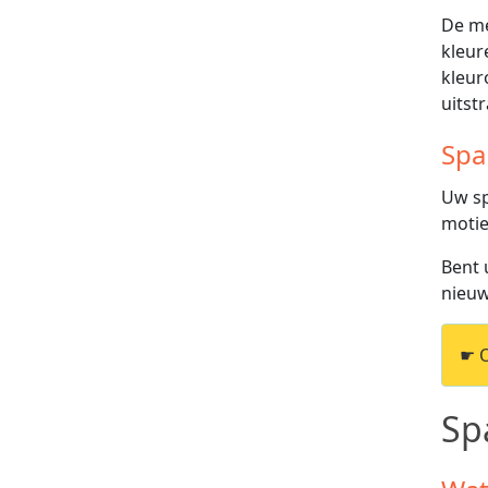
De me
kleur
kleur
uitstr
Spa
Uw sp
motie
Bent 
nieuw
☛ 
Sp