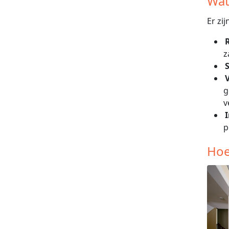
Wat
Er zi
z
S
V
g
v
p
Hoe