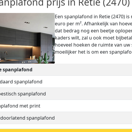
anplafond prijs in Retie (2470)
Een spanplafond in Retie (2470) is 
euro per m². Afhankelijk van hoeve
dat bedrag nog een beetje oplopen
kaders wilt, zal u ook moet bijbet
hoeveel hoeken de ruimte van uw 
moeilijker het is om een spanplafon
e spanplafond
daard spanplafond
estisch spanplafond
plafond met print
tdoorlatend spanplafond