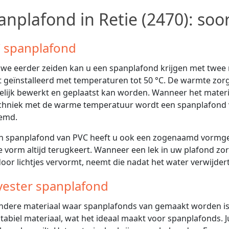
anplafond in Retie (2470): soo
 spanplafond
 we eerder zeiden kan u een spanplafond krijgen met twee
 geïnstalleerd met temperaturen tot 50 °C. De warmte zorgt
lijk bewerkt en geplaatst kan worden. Wanneer het materiaa
chniek met de warme temperatuur wordt een spanplafond
emd.
en spanplafond van PVC heeft u ook een zogenaamd vormge
e vorm altijd terugkeert. Wanneer een lek in uw plafond z
oor lichtjes vervormt, neemt die nadat het water verwijdert
yester spanplafond
ndere materiaal waar spanplafonds van gemaakt worden is po
stabiel materiaal, wat het ideaal maakt voor spanplafonds. J