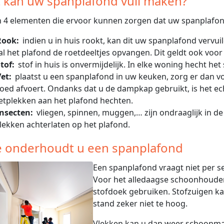
 kan uw spanplafond vuil maken?
jn 4 elementen die ervoor kunnen zorgen dat uw spanplafon
Rook:
indien u in huis rookt, kan dit uw spanplafond vervui
al het plafond de roetdeeltjes opvangen. Dit geldt ook voo
tof:
stof in huis is onvermijdelijk. In elke woning hecht het 
et:
plaatst u een spanplafond in uw keuken, zorg er dan 
oed afvoert. Ondanks dat u de dampkap gebruikt, is het echte
etplekken aan het plafond hechten.
Insecten:
vliegen, spinnen, muggen,… zijn ondraaglijk in d
lekken achterlaten op het plafond.
 onderhoudt u een spanplafond
Een spanplafond vraagt niet per s
Voor het alledaagse schoonhoude
stofdoek gebruiken. Stofzuigen ka
stand zeker niet te hoog.
Vlekken kan u dan weer schoonmak