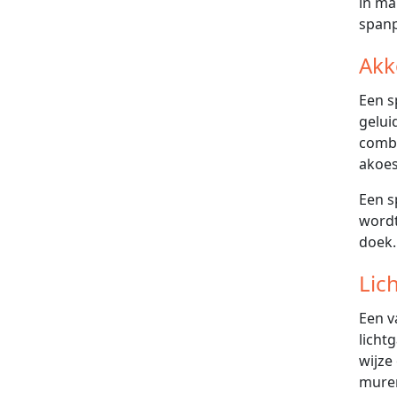
in ma
span
Akk
Een s
gelui
combi
akoes
Een s
wordt
doek.
Lic
Een v
licht
wijze
muren