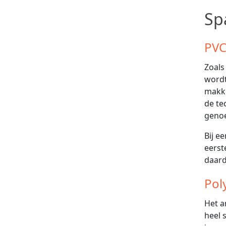
Sp
PVC
Zoals
wordt
makke
de te
geno
Bij e
eerst
daard
Pol
Het a
heel 