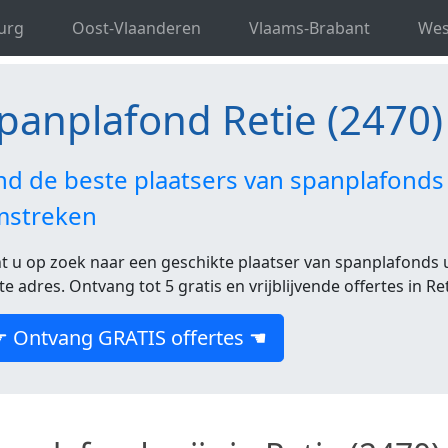
d Antwerpen
Spanplafond Retie
urg
Oost-Vlaanderen
Vlaams-Brabant
Wes
panplafond Retie (2470)
nd de beste plaatsers van spanplafonds 
mstreken
t u op zoek naar een geschikte plaatser van spanplafonds ui
ste adres. Ontvang tot 5 gratis en vrijblijvende offertes in Ret
☛ Ontvang GRATIS offertes ☚