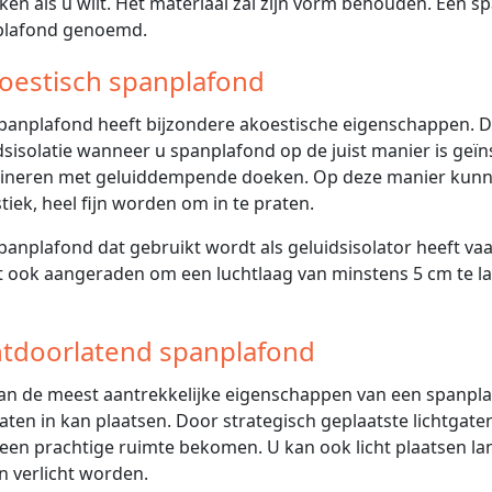
ken als u wilt. Het materiaal zal zijn vorm behouden. Een 
plafond genoemd.
oestisch spanplafond
panplafond heeft bijzondere akoestische eigenschappen. D
dsisolatie wanneer u spanplafond op de juist manier is geï
neren met geluiddempende doeken. Op deze manier kunne
tiek, heel fijn worden om in te praten.
panplafond dat gebruikt wordt als geluidsisolator heeft vaa
 ook aangeraden om een luchtlaag van minstens 5 cm te l
htdoorlatend spanplafond
an de meest aantrekkelijke eigenschappen van een spanplafo
gaten in kan plaatsen. Door strategisch geplaatste lichtgaten
 een prachtige ruimte bekomen. U kan ook licht plaatsen la
 verlicht worden.