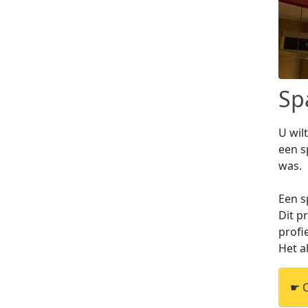
Sp
U wil
een s
was.
Een s
Dit p
profi
Het a
☛ O