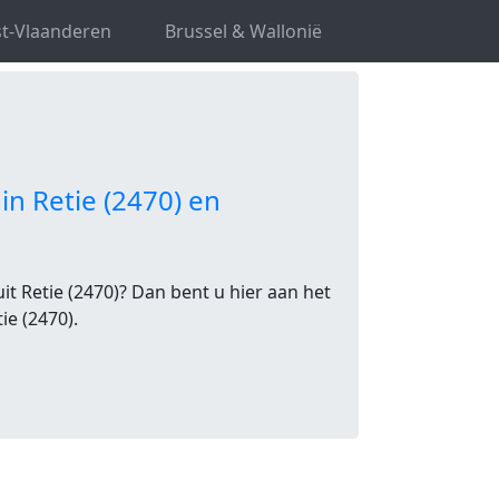
t-Vlaanderen
Brussel & Wallonië
in Retie (2470) en
t Retie (2470)? Dan bent u hier aan het
ie (2470).