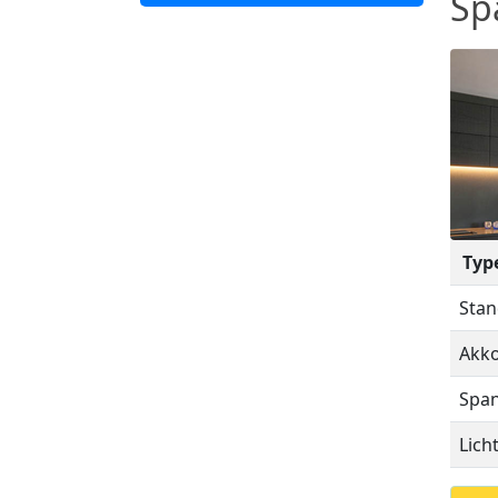
Sp
Typ
Stan
Akko
Span
Lich