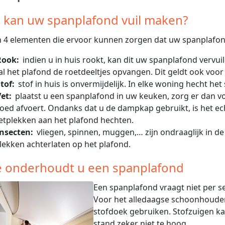
 kan uw spanplafond vuil maken?
jn 4 elementen die ervoor kunnen zorgen dat uw spanplafon
Rook:
indien u in huis rookt, kan dit uw spanplafond vervui
al het plafond de roetdeeltjes opvangen. Dit geldt ook voo
tof:
stof in huis is onvermijdelijk. In elke woning hecht het 
et:
plaatst u een spanplafond in uw keuken, zorg er dan 
oed afvoert. Ondanks dat u de dampkap gebruikt, is het echte
etplekken aan het plafond hechten.
Insecten:
vliegen, spinnen, muggen,… zijn ondraaglijk in d
lekken achterlaten op het plafond.
 onderhoudt u een spanplafond
Een spanplafond vraagt niet per s
Voor het alledaagse schoonhoude
stofdoek gebruiken. Stofzuigen ka
stand zeker niet te hoog.