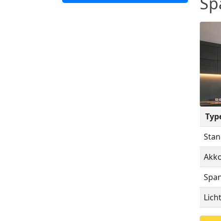
Sp
Typ
Stan
Akko
Span
Lich