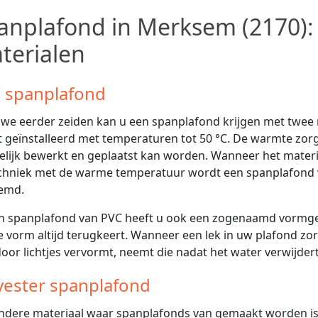
anplafond in Merksem (2170):
terialen
 spanplafond
 we eerder zeiden kan u een spanplafond krijgen met twee
 geïnstalleerd met temperaturen tot 50 °C. De warmte zorgt
lijk bewerkt en geplaatst kan worden. Wanneer het materiaa
chniek met de warme temperatuur wordt een spanplafond
emd.
en spanplafond van PVC heeft u ook een zogenaamd vormge
e vorm altijd terugkeert. Wanneer een lek in uw plafond z
oor lichtjes vervormt, neemt die nadat het water verwijdert
yester spanplafond
ndere materiaal waar spanplafonds van gemaakt worden is po