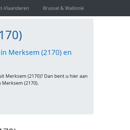
t-Vlaanderen
Brussel & Wallonië
170)
 in Merksem (2170) en
uit Merksem (2170)? Dan bent u hier aan
 in Merksem (2170).