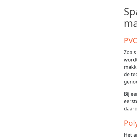
Sp
ma
PVC
Zoals
wordt
makke
de te
geno
Bij e
eerst
daard
Pol
Het a