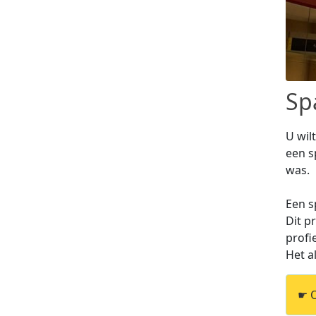
Sp
U wil
een s
was.
Een s
Dit p
profi
Het a
☛ O