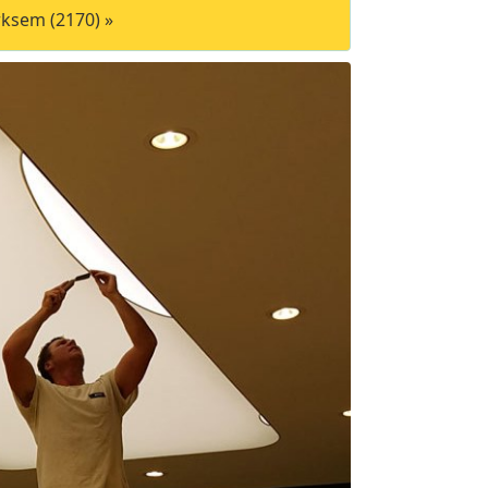
ksem (2170) »