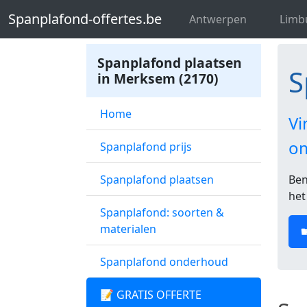
Spanplafond-offertes.be
Spanplafon
Spanplafond-offertes.be
Antwerpen
Limb
Spanplafond plaatsen
S
in Merksem (2170)
Home
Vi
o
Spanplafond prijs
Spanplafond plaatsen
Ben
het
Spanplafond: soorten &
materialen
Spanplafond onderhoud
📝 GRATIS OFFERTE