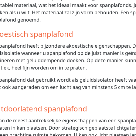
stabiel materiaal, wat het ideaal maakt voor spanplafonds. J
ken als u wilt. Het materiaal zal zijn vorm behouden. Een 
plafond genoemd.
oestisch spanplafond
panplafond heeft bijzondere akoestische eigenschappen. D
dsisolatie wanneer u spanplafond op de juist manier is geï
neren met geluiddempende doeken. Op deze manier kunne
tiek, heel fijn worden om in te praten.
panplafond dat gebruikt wordt als geluidsisolator heeft vaa
 ook aangeraden om een luchtlaag van minstens 5 cm te l
htdoorlatend spanplafond
an de meest aantrekkelijke eigenschappen van een spanplafo
gaten in kan plaatsen. Door strategisch geplaatste lichtgaten
 een prachtige ruimte bekomen. U kan ook licht plaatsen la