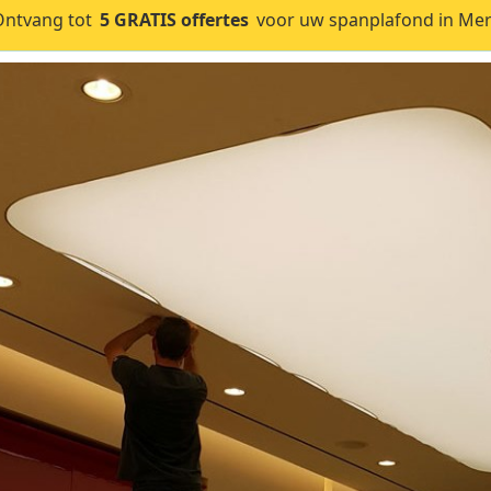
Ontvang tot
5 GRATIS offertes
voor uw spanplafond in Mer