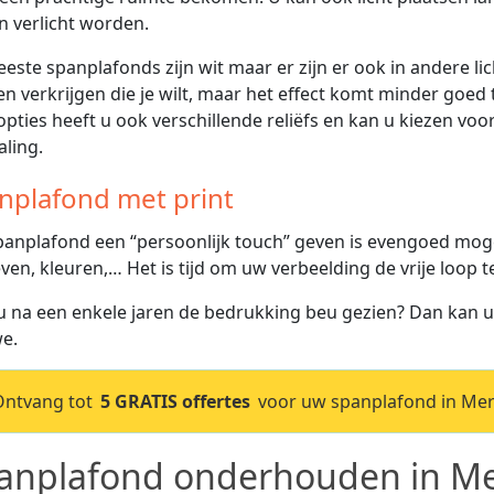
 verlicht worden.
este spanplafonds zijn wit maar er zijn er ook in andere lich
en verkrijgen die je wilt, maar het effect komt minder goed t
opties heeft u ook verschillende reliëfs en kan u kiezen vo
aling.
nplafond met print
anplafond een “persoonlijk touch” geven is evengoed mogeli
ven, kleuren,… Het is tijd om uw verbeelding de vrije loop t
u na een enkele jaren de bedrukking beu gezien? Dan kan 
e.
Ontvang tot
5 GRATIS offertes
voor uw spanplafond in Mer
anplafond onderhouden in Me