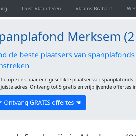
d Antwerpen
Spanplafond Merksem
urg
Oost-Vlaanderen
Vlaams-Brabant
Wes
panplafond Merksem (2
nd de beste plaatsers van spanplafonds
mstreken
t u op zoek naar een geschikte plaatser van spanplafonds 
 juiste adres. Ontvang tot 5 gratis en vrijblijvende offertes
☛ Ontvang GRATIS offertes ☚