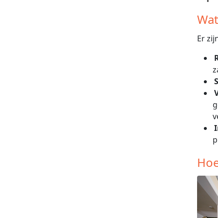
Wat
Er zi
z
S
V
g
v
p
Hoe