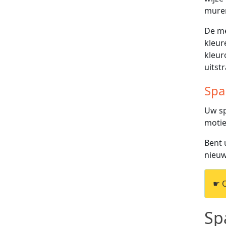
muren
De me
kleur
kleur
uitstr
Spa
Uw sp
motie
Bent 
nieuw
☛ 
Sp