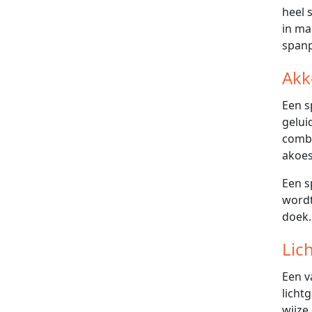
heel 
in ma
span
Akk
Een s
gelui
combi
akoes
Een s
wordt
doek.
Lic
Een v
licht
wijze