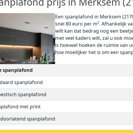
anplafond prijs in Merksem (2
Een spanplafond in Merksem (2170) 
snel 80 euro per m². Afhankelijk v
wilt kan dat bedrag nog een beetje
met veel kaders wilt, zal u ook mo
is hoeveel hoeken de ruimte van 
hoe moeilijker het is om een spanp
e spanplafond
daard spanplafond
estisch spanplafond
plafond met print
tdoorlatend spanplafond