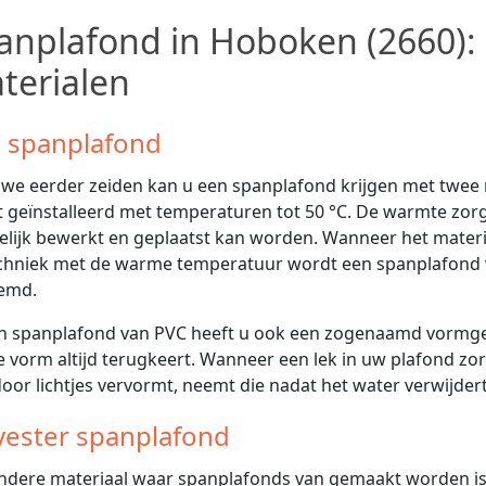
anplafond in Hoboken (2660):
terialen
 spanplafond
 we eerder zeiden kan u een spanplafond krijgen met twee
 geïnstalleerd met temperaturen tot 50 °C. De warmte zorgt
lijk bewerkt en geplaatst kan worden. Wanneer het materiaa
chniek met de warme temperatuur wordt een spanplafond
emd.
en spanplafond van PVC heeft u ook een zogenaamd vormge
e vorm altijd terugkeert. Wanneer een lek in uw plafond z
oor lichtjes vervormt, neemt die nadat het water verwijdert
yester spanplafond
ndere materiaal waar spanplafonds van gemaakt worden is po