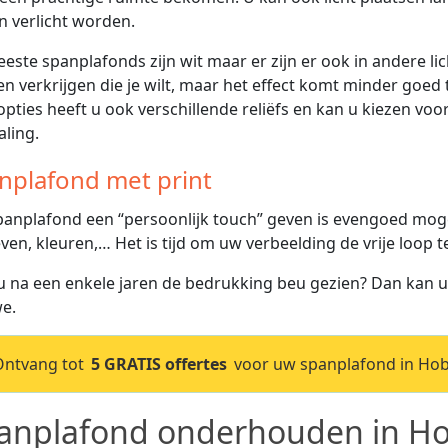
 verlicht worden.
este spanplafonds zijn wit maar er zijn er ook in andere lich
en verkrijgen die je wilt, maar het effect komt minder goed t
opties heeft u ook verschillende reliëfs en kan u kiezen vo
aling.
nplafond met print
anplafond een “persoonlijk touch” geven is evengoed mogeli
ven, kleuren,… Het is tijd om uw verbeelding de vrije loop t
u na een enkele jaren de bedrukking beu gezien? Dan kan 
e.
Ontvang tot
5 GRATIS offertes
voor uw spanplafond in Hob
anplafond onderhouden in Ho