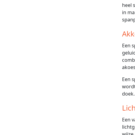
heel 
in ma
span
Akk
Een s
gelui
combi
akoes
Een s
wordt
doek.
Lic
Een v
licht
wijze