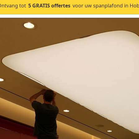
Ontvang tot
5 GRATIS offertes
voor uw spanplafond in Hob