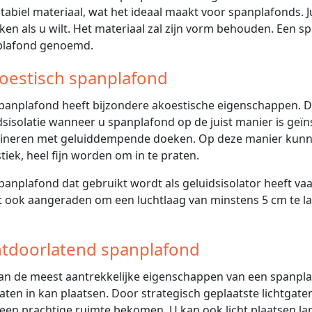
stabiel materiaal, wat het ideaal maakt voor spanplafonds. J
ken als u wilt. Het materiaal zal zijn vorm behouden. Een 
plafond genoemd.
oestisch spanplafond
panplafond heeft bijzondere akoestische eigenschappen. D
dsisolatie wanneer u spanplafond op de juist manier is geï
neren met geluiddempende doeken. Op deze manier kunne
tiek, heel fijn worden om in te praten.
panplafond dat gebruikt wordt als geluidsisolator heeft vaa
 ook aangeraden om een luchtlaag van minstens 5 cm te l
htdoorlatend spanplafond
an de meest aantrekkelijke eigenschappen van een spanplafo
gaten in kan plaatsen. Door strategisch geplaatste lichtgaten
 een prachtige ruimte bekomen. U kan ook licht plaatsen la