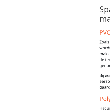
Sp
ma
PVC
Zoals
wordt
makke
de te
geno
Bij e
eerst
daard
Pol
Het a