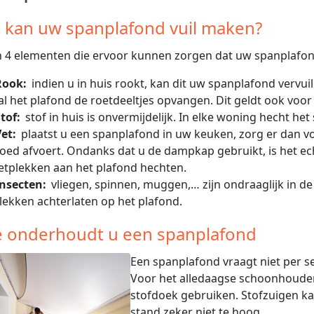
 kan uw spanplafond vuil maken?
jn 4 elementen die ervoor kunnen zorgen dat uw spanplafon
Rook:
indien u in huis rookt, kan dit uw spanplafond vervui
al het plafond de roetdeeltjes opvangen. Dit geldt ook voo
tof:
stof in huis is onvermijdelijk. In elke woning hecht het 
et:
plaatst u een spanplafond in uw keuken, zorg er dan 
oed afvoert. Ondanks dat u de dampkap gebruikt, is het echte
etplekken aan het plafond hechten.
Insecten:
vliegen, spinnen, muggen,… zijn ondraaglijk in d
lekken achterlaten op het plafond.
 onderhoudt u een spanplafond
Een spanplafond vraagt niet per s
Voor het alledaagse schoonhoude
stofdoek gebruiken. Stofzuigen ka
stand zeker niet te hoog.