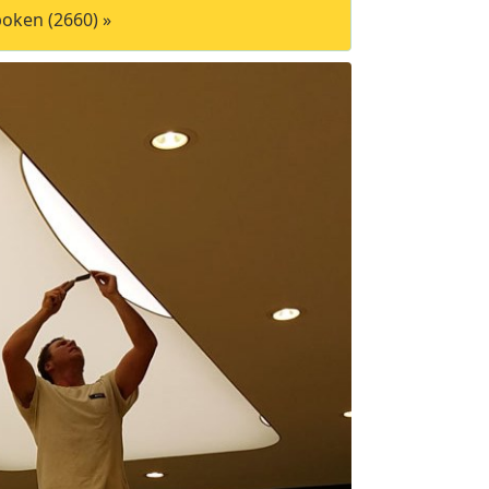
oken (2660) »