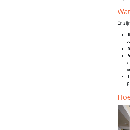
Wat
Er zi
z
S
V
g
v
p
Hoe