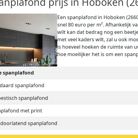
anplafond prijs in Hoboken (2
Een spanplafond in Hoboken (2660) 
snel 80 euro per m². Afhankelijk v
wilt kan dat bedrag nog een beetje
met veel kaders wilt, zal u ook mo
is hoeveel hoeken de ruimte van 
hoe moeilijker het is om een spanp
e spanplafond
daard spanplafond
estisch spanplafond
plafond met print
tdoorlatend spanplafond