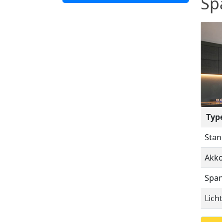
Sp
Typ
Stan
Akko
Span
Lich