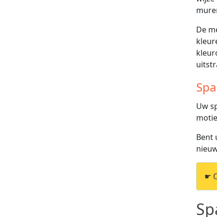
muren
De me
kleur
kleur
uitstr
Spa
Uw sp
motie
Bent 
nieuw
☛ 
Sp