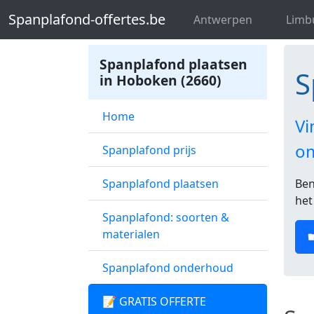
Spanplafond-offertes.be
Spanplafon
Spanplafond-offertes.be
Antwerpen
Limb
Spanplafond plaatsen
S
in Hoboken (2660)
Home
Vi
o
Spanplafond prijs
Spanplafond plaatsen
Ben
het
Spanplafond: soorten &
materialen
Spanplafond onderhoud
📝 GRATIS OFFERTE