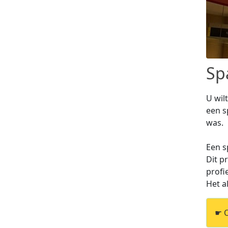
Sp
U wil
een s
was.
Een s
Dit p
profi
Het a
☛ O