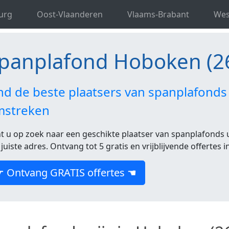
d Antwerpen
Spanplafond Hoboken
urg
Oost-Vlaanderen
Vlaams-Brabant
Wes
panplafond Hoboken (2
nd de beste plaatsers van spanplafonds
mstreken
t u op zoek naar een geschikte plaatser van spanplafonds 
 juiste adres. Ontvang tot 5 gratis en vrijblijvende offertes 
☛ Ontvang GRATIS offertes ☚