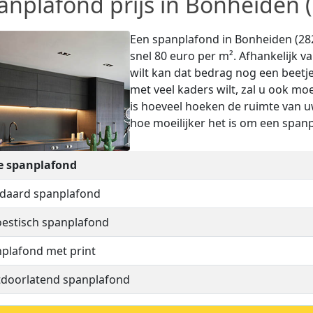
anplafond prijs in Bonheiden 
Een spanplafond in Bonheiden (2820
snel 80 euro per m². Afhankelijk v
wilt kan dat bedrag nog een beetje
met veel kaders wilt, zal u ook mo
is hoeveel hoeken de ruimte van 
hoe moeilijker het is om een spanp
e spanplafond
daard spanplafond
estisch spanplafond
plafond met print
tdoorlatend spanplafond