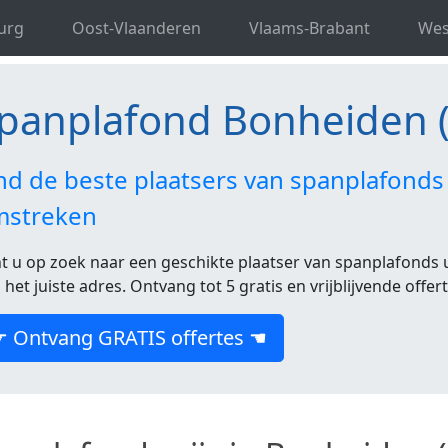
d Antwerpen
Spanplafond Bonheiden
urg
Oost-Vlaanderen
Vlaams-Brabant
Wes
panplafond Bonheiden 
nd de beste plaatsers van spanplafonds
mstreken
t u op zoek naar een geschikte plaatser van spanplafonds u
 het juiste adres. Ontvang tot 5 gratis en vrijblijvende offer
☛ Ontvang GRATIS offertes ☚