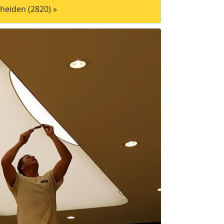
heiden (2820) »