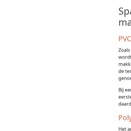
Sp
ma
PVC
Zoals
wordt
makke
de te
geno
Bij e
eerst
daard
Pol
Het a