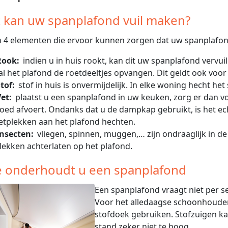
 kan uw spanplafond vuil maken?
jn 4 elementen die ervoor kunnen zorgen dat uw spanplafon
Rook:
indien u in huis rookt, kan dit uw spanplafond vervui
al het plafond de roetdeeltjes opvangen. Dit geldt ook voo
tof:
stof in huis is onvermijdelijk. In elke woning hecht het 
et:
plaatst u een spanplafond in uw keuken, zorg er dan 
oed afvoert. Ondanks dat u de dampkap gebruikt, is het echte
etplekken aan het plafond hechten.
Insecten:
vliegen, spinnen, muggen,… zijn ondraaglijk in d
lekken achterlaten op het plafond.
 onderhoudt u een spanplafond
Een spanplafond vraagt niet per s
Voor het alledaagse schoonhoude
stofdoek gebruiken. Stofzuigen ka
stand zeker niet te hoog.