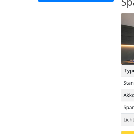
Sp
Typ
Stan
Akko
Span
Lich