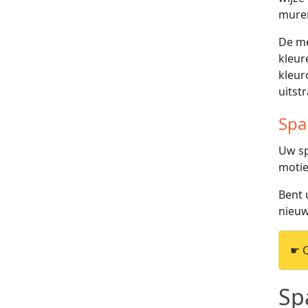
muren
De me
kleur
kleur
uitstr
Spa
Uw sp
motie
Bent 
nieuw
☛ 
Sp