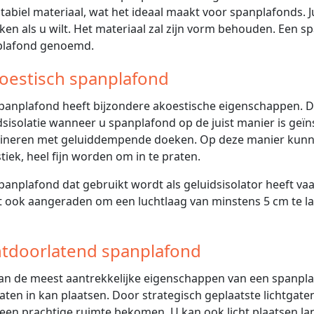
stabiel materiaal, wat het ideaal maakt voor spanplafonds. J
ken als u wilt. Het materiaal zal zijn vorm behouden. Een 
plafond genoemd.
oestisch spanplafond
panplafond heeft bijzondere akoestische eigenschappen. D
dsisolatie wanneer u spanplafond op de juist manier is geï
neren met geluiddempende doeken. Op deze manier kunne
tiek, heel fijn worden om in te praten.
panplafond dat gebruikt wordt als geluidsisolator heeft vaa
 ook aangeraden om een luchtlaag van minstens 5 cm te l
htdoorlatend spanplafond
an de meest aantrekkelijke eigenschappen van een spanplafo
gaten in kan plaatsen. Door strategisch geplaatste lichtgaten
 een prachtige ruimte bekomen. U kan ook licht plaatsen la