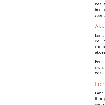
heel 
in ma
span
Akk
Een s
gelui
combi
akoes
Een s
wordt
doek.
Lic
Een v
licht
wijze