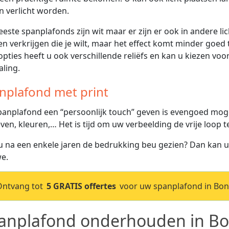
 verlicht worden.
este spanplafonds zijn wit maar er zijn er ook in andere lich
en verkrijgen die je wilt, maar het effect komt minder goed t
opties heeft u ook verschillende reliëfs en kan u kiezen vo
aling.
nplafond met print
anplafond een “persoonlijk touch” geven is evengoed mogeli
ven, kleuren,… Het is tijd om uw verbeelding de vrije loop t
u na een enkele jaren de bedrukking beu gezien? Dan kan 
e.
Ontvang tot
5 GRATIS offertes
voor uw spanplafond in Bon
anplafond onderhouden in Bo