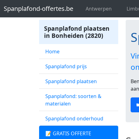
Spanplafond-offertes.be
Spanplafon
Spanplafond-offertes.be
Antwerpen
Limb
Spanplafond plaatsen
S
in Bonheiden (2820)
Home
Vi
o
Spanplafond prijs
Spanplafond plaatsen
Ben
aan
Spanplafond: soorten &
materialen
Spanplafond onderhoud
📝 GRATIS OFFERTE