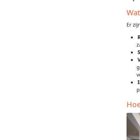
Wat
Er zi
z
S
V
g
v
p
Hoe