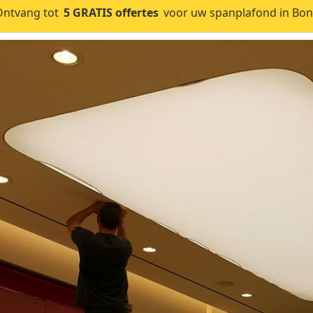
Ontvang tot
5 GRATIS offertes
voor uw spanplafond in Bon