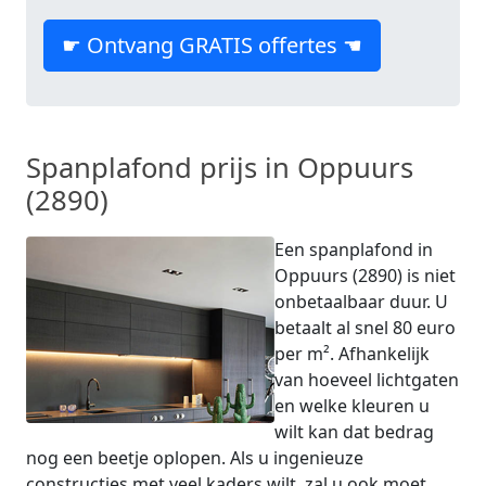
☛ Ontvang GRATIS offertes ☚
Spanplafond prijs in Oppuurs
(2890)
Een spanplafond in
Oppuurs (2890) is niet
onbetaalbaar duur. U
betaalt al snel 80 euro
per m². Afhankelijk
van hoeveel lichtgaten
en welke kleuren u
wilt kan dat bedrag
nog een beetje oplopen. Als u ingenieuze
constructies met veel kaders wilt, zal u ook moet