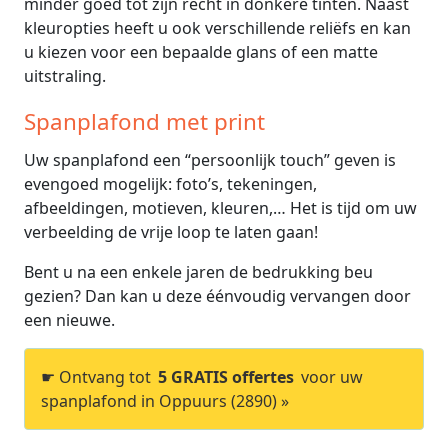
minder goed tot zijn recht in donkere tinten. Naast
kleuropties heeft u ook verschillende reliëfs en kan
u kiezen voor een bepaalde glans of een matte
uitstraling.
Spanplafond met print
Uw spanplafond een “persoonlijk touch” geven is
evengoed mogelijk: foto’s, tekeningen,
afbeeldingen, motieven, kleuren,… Het is tijd om uw
verbeelding de vrije loop te laten gaan!
Bent u na een enkele jaren de bedrukking beu
gezien? Dan kan u deze éénvoudig vervangen door
een nieuwe.
☛ Ontvang tot
5 GRATIS offertes
voor uw
spanplafond in Oppuurs (2890) »