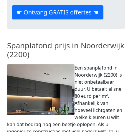
☛ Ontvang GRATIS offertes ☚
Spanplafond prijs in Noorderwijk
(2200)
Een spanplafond in
Noorderwijk (2200) is
niet onbetaalbaar
duur. U betaalt al snel
80 euro per m².
Afhankelijk van
hoeveel lichtgaten en
welke kleuren u wilt
kan dat bedrag nog een beetje oplopen. Als u
ingenieuze constructies met veel kaders wilt, zal u