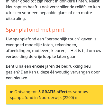
minder goed tot zijn recht in donkere tinten. Naast
kleuropties heeft u ook verschillende reliëfs en kan
u kiezen voor een bepaalde glans of een matte
uitstraling.
Spanplafond met print
Uw spanplafond een “persoonlijk touch” geven is
evengoed mogelijk: foto’s, tekeningen,
afbeeldingen, motieven, kleuren,… Het is tijd om uw
verbeelding de vrije loop te laten gaan!
Bent u na een enkele jaren de bedrukking beu
gezien? Dan kan u deze éénvoudig vervangen door
een nieuwe.
☛ Ontvang tot
5 GRATIS offertes
voor uw
spanplafond in Noorderwijk (2200) »