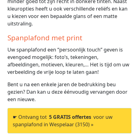
minder goed tot zijn recht in donkere tinten. Naast
kleuropties heeft u ook verschillende reliëfs en kan
u kiezen voor een bepaalde glans of een matte
uitstraling.
Spanplafond met print
Uw spanplafond een “persoonlijk touch” geven is
evengoed mogelijk: foto’s, tekeningen,
afbeeldingen, motieven, kleuren,… Het is tijd om uw
verbeelding de vrije loop te laten gaan!
Bent u na een enkele jaren de bedrukking beu
gezien? Dan kan u deze éénvoudig vervangen door
een nieuwe.
☛ Ontvang tot
5 GRATIS offertes
voor uw
spanplafond in Wespelaar (3150) »