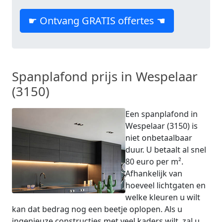
☛ Ontvang GRATIS offertes ☚
Spanplafond prijs in Wespelaar
(3150)
Een spanplafond in
Wespelaar (3150) is
niet onbetaalbaar
duur. U betaalt al snel
80 euro per m².
Afhankelijk van
hoeveel lichtgaten en
welke kleuren u wilt
kan dat bedrag nog een beetje oplopen. Als u
ingenieuze constructies met veel kaders wilt, zal u