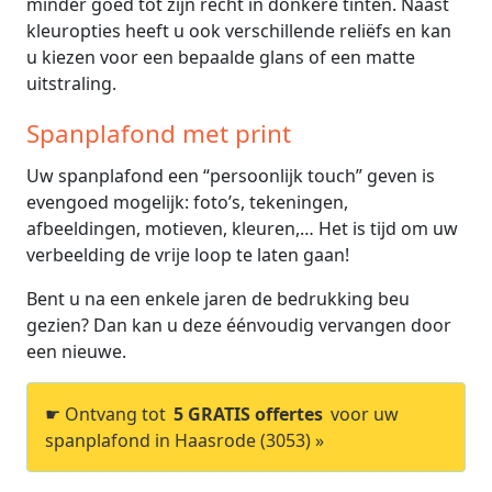
minder goed tot zijn recht in donkere tinten. Naast
kleuropties heeft u ook verschillende reliëfs en kan
u kiezen voor een bepaalde glans of een matte
uitstraling.
Spanplafond met print
Uw spanplafond een “persoonlijk touch” geven is
evengoed mogelijk: foto’s, tekeningen,
afbeeldingen, motieven, kleuren,… Het is tijd om uw
verbeelding de vrije loop te laten gaan!
Bent u na een enkele jaren de bedrukking beu
gezien? Dan kan u deze éénvoudig vervangen door
een nieuwe.
☛ Ontvang tot
5 GRATIS offertes
voor uw
spanplafond in Haasrode (3053) »