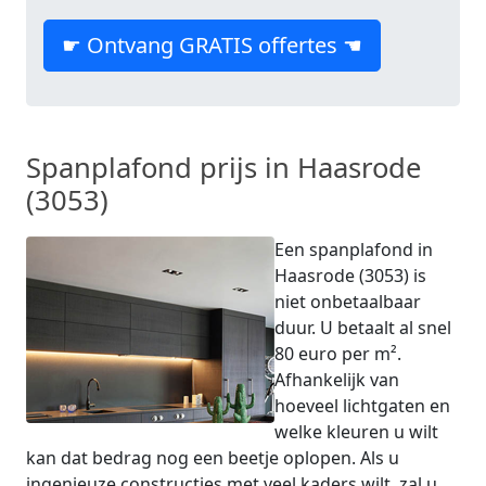
☛ Ontvang GRATIS offertes ☚
Spanplafond prijs in Haasrode
(3053)
Een spanplafond in
Haasrode (3053) is
niet onbetaalbaar
duur. U betaalt al snel
80 euro per m².
Afhankelijk van
hoeveel lichtgaten en
welke kleuren u wilt
kan dat bedrag nog een beetje oplopen. Als u
ingenieuze constructies met veel kaders wilt, zal u