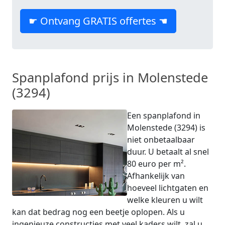
☛ Ontvang GRATIS offertes ☚
Spanplafond prijs in Molenstede
(3294)
Een spanplafond in
Molenstede (3294) is
niet onbetaalbaar
duur. U betaalt al snel
80 euro per m².
Afhankelijk van
hoeveel lichtgaten en
welke kleuren u wilt
kan dat bedrag nog een beetje oplopen. Als u
ingenieuze constructies met veel kaders wilt, zal u