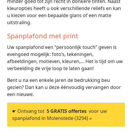
minder goed tot zijn recht in donkere tinten. Naast
kleuropties heeft u ook verschillende reliëfs en kan
u kiezen voor een bepaalde glans of een matte
uitstraling.
Spanplafond met print
Uw spanplafond een “persoonlijk touch” geven is
evengoed mogelijk: foto’s, tekeningen,
afbeeldingen, motieven, kleuren,… Het is tijd om uw
verbeelding de vrije loop te laten gaan!
Bent u na een enkele jaren de bedrukking beu
gezien? Dan kan u deze éénvoudig vervangen door
een nieuwe.
☛ Ontvang tot
5 GRATIS offertes
voor uw
spanplafond in Molenstede (3294) »