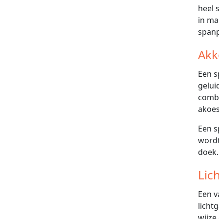
heel 
in ma
span
Akk
Een s
gelui
combi
akoes
Een s
wordt
doek.
Lic
Een v
licht
wijze