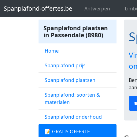
Spanplafond-offertes.be
Spanplafond
Spanplafond-offertes.be
Antwerpen
Limb
Spanplafond plaatsen
S
in Passendale (8980)
Home
Vi
o
Spanplafond prijs
Spanplafond plaatsen
Ben
aan
Spanplafond: soorten &
materialen
Spanplafond onderhoud
📝 GRATIS OFFERTE