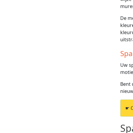
muren
De me
kleur
kleur
uitstr
Spa
Uw sp
motie
Bent 
nieuw
☛ 
Sp