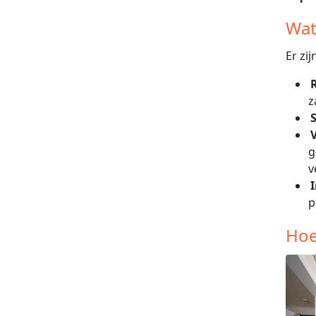
Wat
Er zi
z
S
V
g
v
p
Hoe