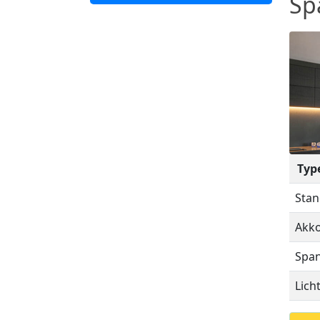
Sp
Typ
Stan
Akko
Span
Lich