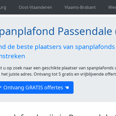
 West-Vlaanderen
Spanplafond Passendale
urg
Oost-Vlaanderen
Vlaams-Brabant
Wes
panplafond Passendale 
nd de beste plaatsers van spanplafonds
mstreken
t u op zoek naar een geschikte plaatser van spanplafonds u
 het juiste adres. Ontvang tot 5 gratis en vrijblijvende offer
☛ Ontvang GRATIS offertes ☚