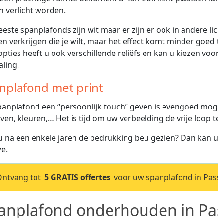
 verlicht worden.
este spanplafonds zijn wit maar er zijn er ook in andere lich
en verkrijgen die je wilt, maar het effect komt minder goed t
opties heeft u ook verschillende reliëfs en kan u kiezen vo
aling.
nplafond met print
anplafond een “persoonlijk touch” geven is evengoed mogeli
ven, kleuren,… Het is tijd om uw verbeelding de vrije loop t
u na een enkele jaren de bedrukking beu gezien? Dan kan 
e.
Ontvang tot
5 GRATIS offertes
voor uw spanplafond in Pass
anplafond onderhouden in Pas