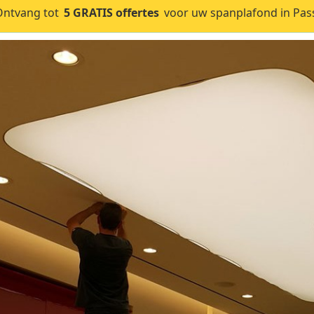
Ontvang tot
5 GRATIS offertes
voor uw spanplafond in Pass