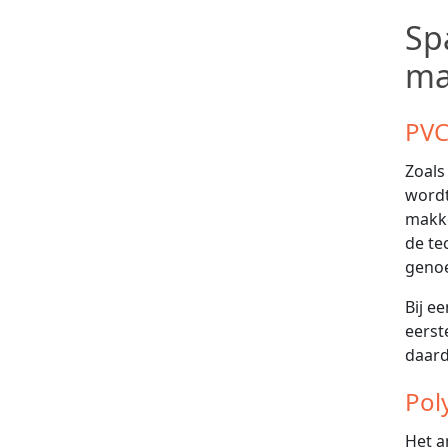
Sp
ma
PVC
Zoals
wordt
makke
de te
geno
Bij e
eerst
daard
Pol
Het a