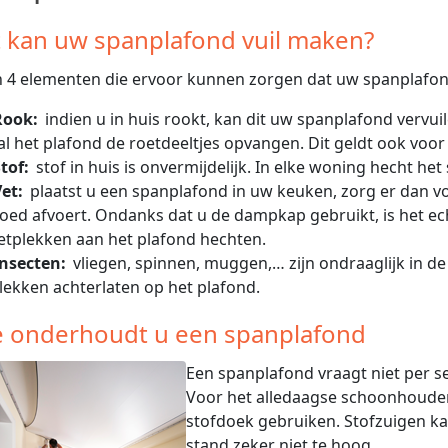
 kan uw spanplafond vuil maken?
jn 4 elementen die ervoor kunnen zorgen dat uw spanplafon
Rook:
indien u in huis rookt, kan dit uw spanplafond vervui
al het plafond de roetdeeltjes opvangen. Dit geldt ook voo
tof:
stof in huis is onvermijdelijk. In elke woning hecht het 
et:
plaatst u een spanplafond in uw keuken, zorg er dan 
oed afvoert. Ondanks dat u de dampkap gebruikt, is het echte
etplekken aan het plafond hechten.
Insecten:
vliegen, spinnen, muggen,… zijn ondraaglijk in d
lekken achterlaten op het plafond.
 onderhoudt u een spanplafond
Een spanplafond vraagt niet per s
Voor het alledaagse schoonhoude
stofdoek gebruiken. Stofzuigen ka
stand zeker niet te hoog.