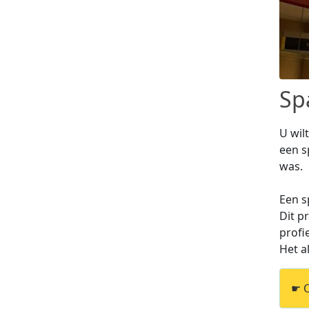
Sp
U wil
een s
was.
Een s
Dit p
profi
Het a
☛ O