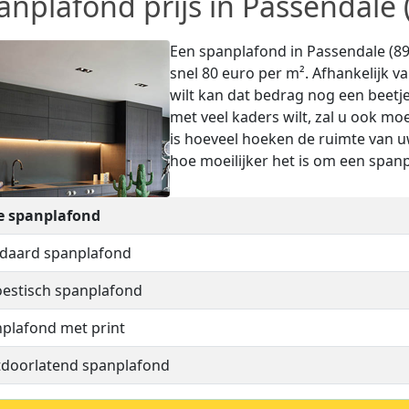
anplafond prijs in Passendale 
Een spanplafond in Passendale (898
snel 80 euro per m². Afhankelijk v
wilt kan dat bedrag nog een beetje
met veel kaders wilt, zal u ook mo
is hoeveel hoeken de ruimte van 
hoe moeilijker het is om een spanp
e spanplafond
daard spanplafond
estisch spanplafond
plafond met print
tdoorlatend spanplafond