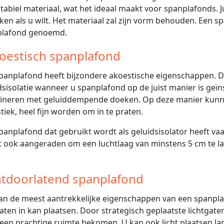
stabiel materiaal, wat het ideaal maakt voor spanplafonds. J
ken als u wilt. Het materiaal zal zijn vorm behouden. Een 
plafond genoemd.
oestisch spanplafond
panplafond heeft bijzondere akoestische eigenschappen. D
dsisolatie wanneer u spanplafond op de juist manier is geï
neren met geluiddempende doeken. Op deze manier kunne
tiek, heel fijn worden om in te praten.
panplafond dat gebruikt wordt als geluidsisolator heeft vaa
 ook aangeraden om een luchtlaag van minstens 5 cm te l
htdoorlatend spanplafond
an de meest aantrekkelijke eigenschappen van een spanplafo
gaten in kan plaatsen. Door strategisch geplaatste lichtgaten
 een prachtige ruimte bekomen. U kan ook licht plaatsen la