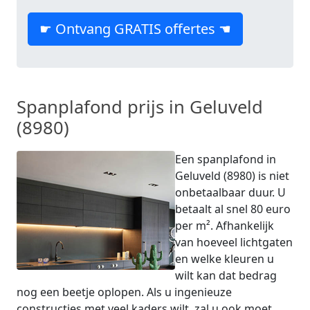
☛ Ontvang GRATIS offertes ☚
Spanplafond prijs in Geluveld
(8980)
Een spanplafond in
Geluveld (8980) is niet
onbetaalbaar duur. U
betaalt al snel 80 euro
per m². Afhankelijk
van hoeveel lichtgaten
en welke kleuren u
wilt kan dat bedrag
nog een beetje oplopen. Als u ingenieuze
constructies met veel kaders wilt, zal u ook moet