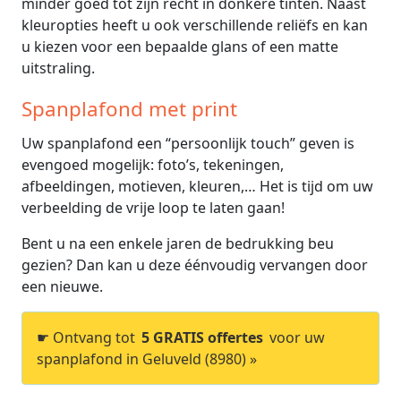
minder goed tot zijn recht in donkere tinten. Naast
kleuropties heeft u ook verschillende reliëfs en kan
u kiezen voor een bepaalde glans of een matte
uitstraling.
Spanplafond met print
Uw spanplafond een “persoonlijk touch” geven is
evengoed mogelijk: foto’s, tekeningen,
afbeeldingen, motieven, kleuren,… Het is tijd om uw
verbeelding de vrije loop te laten gaan!
Bent u na een enkele jaren de bedrukking beu
gezien? Dan kan u deze éénvoudig vervangen door
een nieuwe.
☛ Ontvang tot
5 GRATIS offertes
voor uw
spanplafond in Geluveld (8980) »