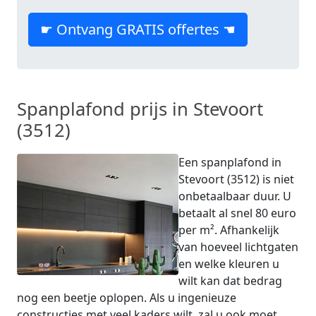
☛ Ontvang GRATIS offertes ☚
Spanplafond prijs in Stevoort
(3512)
Een spanplafond in
Stevoort (3512) is niet
onbetaalbaar duur. U
betaalt al snel 80 euro
per m². Afhankelijk
van hoeveel lichtgaten
en welke kleuren u
wilt kan dat bedrag
nog een beetje oplopen. Als u ingenieuze
constructies met veel kaders wilt, zal u ook moet