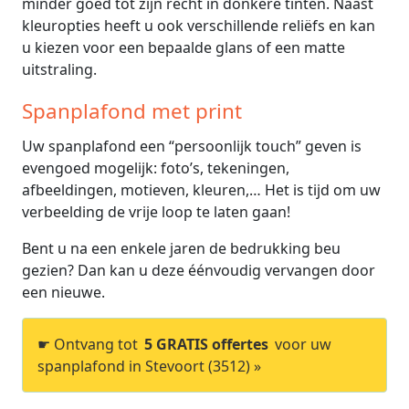
minder goed tot zijn recht in donkere tinten. Naast
kleuropties heeft u ook verschillende reliëfs en kan
u kiezen voor een bepaalde glans of een matte
uitstraling.
Spanplafond met print
Uw spanplafond een “persoonlijk touch” geven is
evengoed mogelijk: foto’s, tekeningen,
afbeeldingen, motieven, kleuren,… Het is tijd om uw
verbeelding de vrije loop te laten gaan!
Bent u na een enkele jaren de bedrukking beu
gezien? Dan kan u deze éénvoudig vervangen door
een nieuwe.
☛ Ontvang tot
5 GRATIS offertes
voor uw
spanplafond in Stevoort (3512) »